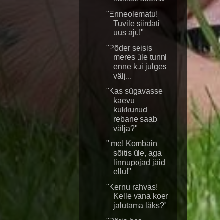
"Enneolematu!
Tuvile siirdati
uus aju!"
"Põder seisis
meres üle tunni
enne kui julges
välj...
"Kas sügavasse
kaevu
kukkunud
rebane saab
välja?"
"Ime! Kombain
sõitis üle, aga
linnupojad jäid
ellu!"
"Kernu rahvas!
Kelle vana koer
jalutama läks?"