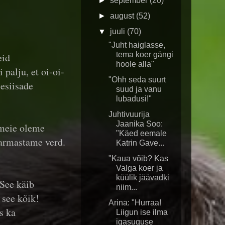
►
september
(20)
►
august
(52)
▼
juuli
(70)
"Juht haiglasse,
tema koer gängi
eid
hoole alla"
palju, et oi-oi-
"Ohh seda suurt
 esiisade
suud ja vanu
lubadusi!"
Juhtivuurija
Jaanika Soo:
 meie oleme
"Käed eemale
 armastame verd.
Katrin Gave...
"Kaua võib? Kas
Valga koer ja
küülik jäävadki
See käib
niim...
 see kõik!
Arina: "Hurraa!
s ka
Liigun ise ilma
igasuguse