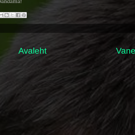
bandama
!
Avaleht
Vane