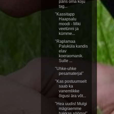
päris oma koju
tag...
"Kassitapp
Haapsalu
moodi - Miki
veetünni ja
kümme...
"Raplamaa
Paluküla kandis
elav
koeraomanik.
Sulle ...
"Uhke-uhke
pesamaterjal"
"Kas postuumselt
saab ka
vanemlikke
õigusi ära võt...
"Hea uudis! Mulgi
mägraemme
hakkas sööma!"