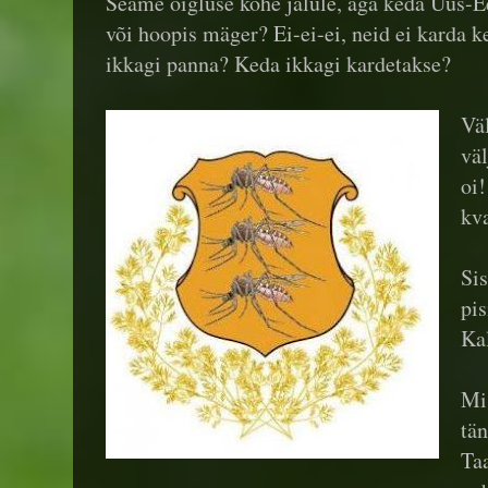
Seame õigluse kohe jalule, aga keda Uus-Ee
või hoopis mäger? Ei-ei-ei, neid ei karda k
ikkagi panna? Keda ikkagi kardetakse?
Vä
väl
oi!
kva
Si
pi
Kal
Mi
tän
Ta