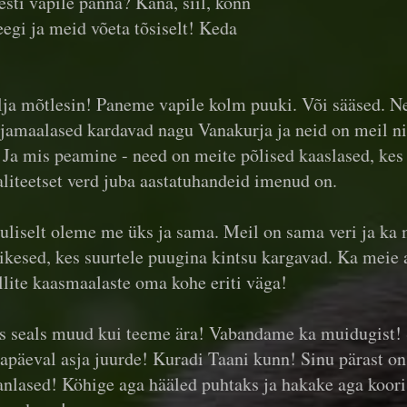
sti vapile panna? Kana, siil, konn
eegi ja meid võeta tõsiselt! Keda
lja mõtlesin! Paneme vapile kolm puuki. Või sääsed. N
jamaalased kardavad nagu Vanakurja ja neid on meil nii 
 Ja mis peamine - need on meite põlised kaaslased, kes
liteetset verd juba aastatuhandeid imenud on.
suliselt oleme me üks ja sama. Meil on sama veri ja ka
sikesed, kes suurtele puugina kintsu kargavad. Ka meie
lite kaasmaalaste oma kohe eriti väga!
s seals muud kui teeme ära! Vabandame ka muidugist! 
apäeval asja juurde! Kuradi Taani kunn! Sinu pärast on
anlased! Köhige aga hääled puhtaks ja hakake aga koori