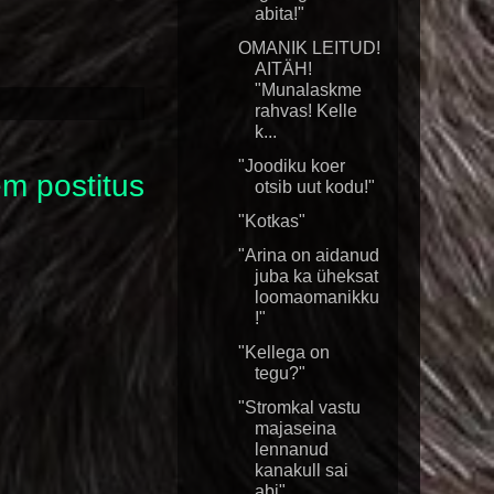
abita!"
OMANIK LEITUD!
AITÄH!
"Munalaskme
rahvas! Kelle
k...
"Joodiku koer
m postitus
otsib uut kodu!"
"Kotkas"
"Arina on aidanud
juba ka üheksat
loomaomanikku
!"
"Kellega on
tegu?"
"Stromkal vastu
majaseina
lennanud
kanakull sai
abi"