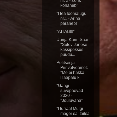
nr. 2 - Žorik
kohaneb"
"Hea loomalugu
nr.1 - Arina
paraneb!"
"AITAB!!!"
Uurija Karin Saar:
"Sulev Jänese
kassipeksus
puudu...
Politsei ja
Piirivalveamet:
"Me ei hakka
Haapalu k...
"Gängi
suvepäevad
2020 -
"Jõuluvana"
"Hurraa! Mulgi
mäger sai täitsa