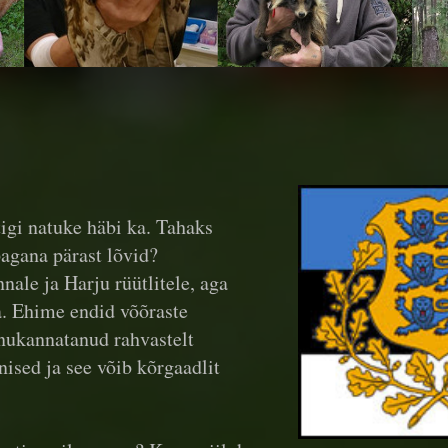
igi natuke häbi ka. Tahaks
agana pärast lõvid?
nale ja Harju rüütlitele, aga
la. Ehime endid võõraste
nukannatanud rahvastelt
nised ja see võib kõrgaadlit