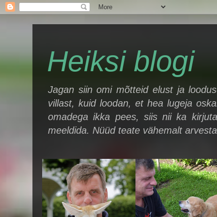
Heiksi blogi
Jagan siin omi mõtteid elust ja loodu
villast, kuid loodan, et hea lugeja oska
omadega ikka pees, siis nii ka kirjut
meeldida. Nüüd teate vähemalt arvestad