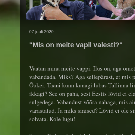
07 juuli 2020
"Mis on meite vapil valesti?"
Vaatan mina meite vappi. Ilus on, aga omet
vabandada. Miks? Aga sellepärast, et mis p
Õukei, Taani kunn kunagi lubas Tallinna lin
ikkagi? See on paha, sest Eestis lõvid ei e
sulgedega. Vabandust võõra nahaga, mis ai
varastatud. Ja miks sinised? Lõvid ei ole si
solvata. Kole lugu!