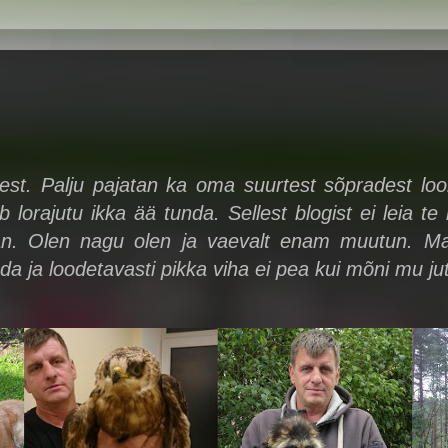
sest. Palju pajatan ka oma suurtest sõpradest l
b lorajutu ikka ää tunda. Sellest blogist ei leia te
an. Olen nagu olen ja vaevalt enam muutun. Ma e
a ja loodetavasti pikka viha ei pea kui mõni mu j