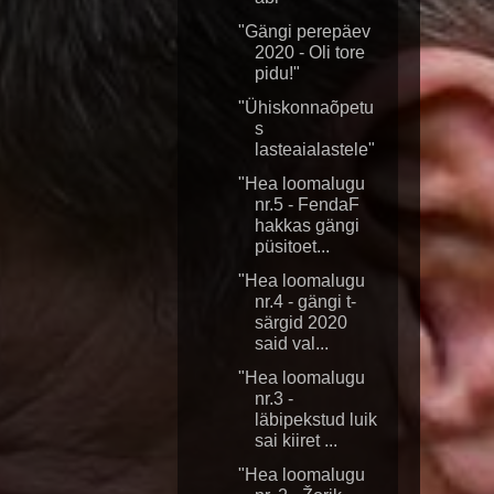
"Gängi perepäev
2020 - Oli tore
pidu!"
"Ühiskonnaõpetu
s
lasteaialastele"
"Hea loomalugu
nr.5 - FendaF
hakkas gängi
püsitoet...
"Hea loomalugu
nr.4 - gängi t-
särgid 2020
said val...
"Hea loomalugu
nr.3 -
läbipekstud luik
sai kiiret ...
"Hea loomalugu