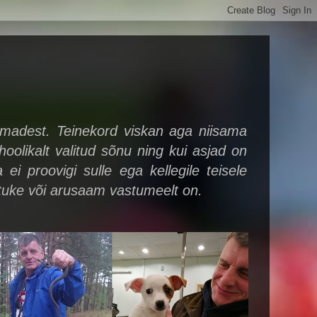
oomadest. Teinekord viskan aga niisama
 hoolikalt valitud sõnu ning kui asjad on
i proovigi sulle ega kellegile teisele
utuke või arusaam vastumeelt on.