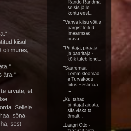
Rando Randma
seisis jälle
kohtu ees!...
"Vahva kiisu võttis
pargist leitud
a.“
imearmsad
orava...
itud kiisul
"Piiritaja, piraaja
 oli mures,
ja paaritaja -
kõik tuleb lend...
ata.“
"Saaremaa
Lemmikloomad
s ära.“
e Turvakodu
liitus Eestimaa
te arvate, et
...
lse
„Kui tahad
piiritajat aidata,
orda. Sellele
siis viska ta
-haa, sõna-
õrnalt...
eha, sest
„Laagri Otto -
tänavalt auto