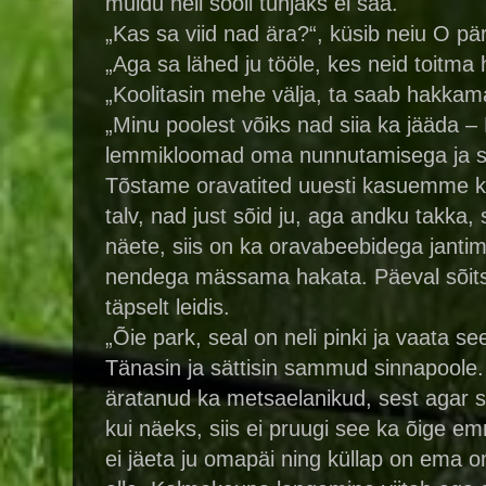
muidu neil sooli tühjaks ei saa.
„Kas sa viid nad ära?“, küsib neiu O pä
„Aga sa lähed ju tööle, kes neid toitma
„Koolitasin mehe välja, ta saab hakkama
„Minu poolest võiks nad siia ka jääda – 
lemmikloomad oma nunnutamisega ja se
Tõstame oravatited uuesti kasuemme külj
talv, nad just sõid ju, aga andku takka, 
näete, siis on ka oravabeebidega jantimi
nendega mässama hakata. Päeval sõitsi
täpselt leidis.
„Õie park, seal on neli pinki ja vaata 
Tänasin ja sättisin sammud sinnapoole. Is
äratanud ka metsaelanikud, sest agar sa
kui näeks, siis ei pruugi see ka õige em
ei jäeta ju omapäi ning küllap on ema 