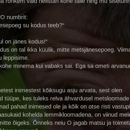
nuga rohkem vaid helistan kohe talle ning mu sisetunn
 O numbrit:
änesepoeg su kodus teeb?“
ul on jänes kodus!“
us on tal ikka küülik, mitte metsjänesepoeg. Viimas
u leppisime.
as kohe minema kui vabaks sai. Ega sa ometi arvanu
test inimestest kõiksugu asju arvata, sest olen
eid tüüpe, kes tuleks relva ähvardusel metsloomade
nad pahad inimesed ole ja kõik on otse risti vastup
aasukaid kohelda lemmikloomadena, on viinud meie
 mitte õigeks. Õnneks neiu O jagab matsu ja toimet