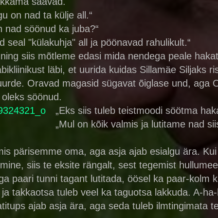
hakkama saavad.
 on nad ta külje all.“
On nad söönud ka juba?“
seal "külakuhja" all ja pöönavad rahulikult.“
bi ning siis mõtleme edasi mida nendega peale hakat
iinikust läbi, et uurida kuidas Sillamäe Siljaks rist
juurde. Oravad magasid sügavat õiglase und, aga O
d oleks söönud.
„Eks siis tuleb teistmoodi söötma hak
„Mul on kõik valmis ja lutitame nad sii
is pärisemme oma, aga asja ajab esialgu ära. Kui 
ine, siis te eksite rängalt, sest tegemist hullumee
a paari tunni tagant lutitada, öösel ka paar-kolm k
ja takkaotsa tuleb veel ka taguotsa lakkuda. A-ha
titups ajab asja ära, aga seda tuleb ilmtingimata t