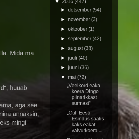
▼
2016
(447)
►
detsember
(54)
►
november
(3)
►
oktoober
(1)
►
september
(42)
►
august
(38)
alla. Mida ma
►
juuli
(40)
►
juuni
(36)
▼
mai
(72)
„Veelkord eaka
erd“, hüüab
koera Dingo
piinarikkast
surmast“
saama, aga see
„Gulf Eesti
 nina annaksin,
Esindus saatis
leks mingi
kaks eakat
valvurkoera ...