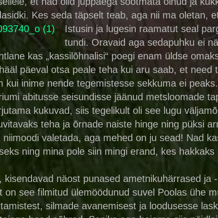
ellele, et nad olid juppaega söötmata olnud ja kuk
idki. Kes seda täpselt teab, aga nii ma oletan, et 
Istusin ja lugesin raamatut seal pa
tundi. Oravaid aga sedapuhku ei nä
htlane kas „kassilõhnalisi“ poegi enam üldse omak
hääl päeval otsa peale teha kui aru saab, et need 
 kui inime nende tegemistesse sekkuma ei peaks.
eriumi abitusse seisundisse jäänud metsloomade ta
jutama kukuvad, siis tegelikult oli see lugu väljam
uvitavaks teha ja õrnade naiste hinge ning püksi ar
gu niimoodi valetada, aga mehed on ju sead! Nad ka
iseks ning mina pole siin mingi erand, kes hakkaks
al?", kisendavad näost punased ametnikuhärrased ja 
kult on see filmitud ülemöödunud suvel Poolas ühe m
titamistest, silmade avanemisest ja loodusesse lask