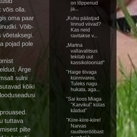
kusid
on lõppenud
võis olla.
ja...
rgis oma paar
„Kuhu päästjad
linnud viivad?
inudki. Võib-
Kas neid
s võetaksegi.
ravitakse v...
ta pojad pole
„Martna
vallavalitsus
tekitab uut
pmist
kassikolooniat!“
õeldud. Ärge
"Haige tiivaga
msalt sulni
künnivares.
Tuleks nagu
sutavad kõiki
hukata, aga...
 looduseadusi
"Sai koos Miaga
"Karvikul" külas
käidud"
-prouased.
u tuttava
"Kiire-kiire-kiire!
Narvas
misest pilte
raudteerööbast