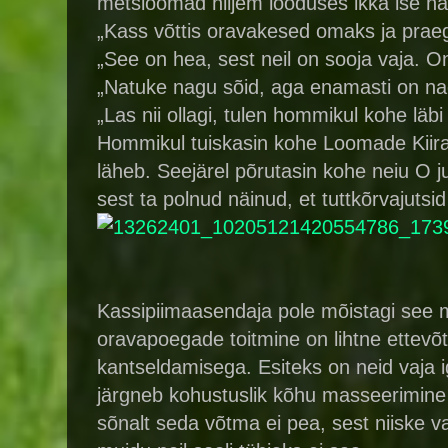
metsloomad hiljem looduses ikka ise 
„Kass võttis oravakesed omaks ja praegu
„See on hea, sest neil on sooja vaja. 
„Natuke nagu sõid, aga enamasti on nad 
„Las nii ollagi, tulen hommikul kohe lä
Hommikul tuiskasin kohe Loomade Kiirabikl
läheb. Seejärel põrutasin kohe neiu O 
sest ta polnud näinud, et tuttkõrvajutsi
Kassipiimaasendaja pole mõistagi see m
oravapoegade toitmine on lihtne ettevõtm
kantseldamisega. Esiteks on neid vaja ig
järgneb kohustuslik kõhu masseerimine 
sõnalt seda võtma ei pea, sest niiske va