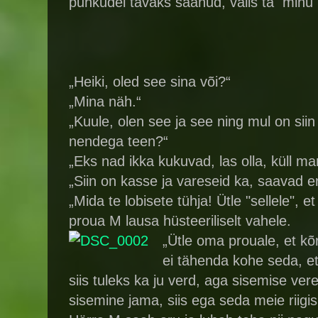
puhkudel tavaks saanud, valis ta minu
„Heiki, oled see sina või?“
„Mina näh.“
„Kuule, olen see ja see ning mul on sii
nendega teen?“
„Eks nad ikka kukuvad, las olla, küll m
„Siin on kasse ja vareseid ka, saavad e
„Mida te lobisete tühja! Ütle "sellele", 
proua M lausa hüsteeriliselt vahele.
„Ütle oma prouale, et kõ
ei tähenda kohe seda, et
siis tuleks ka ju verd, aga sisemise ver
sisemine jama, siis ega seda meie riigi