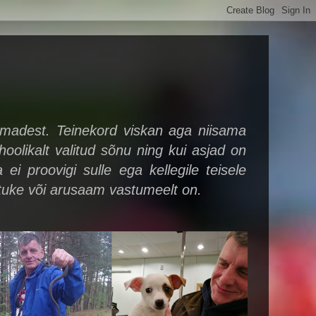
oomadest. Teinekord viskan aga niisama
 hoolikalt valitud sõnu ning kui asjad on
i proovigi sulle ega kellegile teisele
utuke või arusaam vastumeelt on.