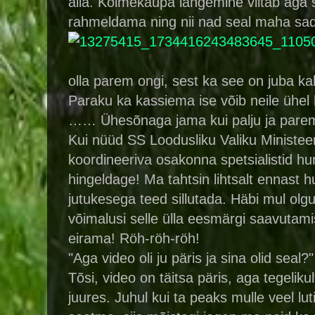
alla. Kolmekaupa langemine viitab aga s
rahmeldama ning nii nad seal maha sadas
olla parem ongi, sest ka see on juba ka
Paraku ka kassiema ise võib neile ühel 
…… Ühesõnaga jama kui palju ja parem
Kui nüüd SS Loodusliku Valiku Ministe
koordineeriva osakonna spetsialistid hur
hingeldage! Ma tahtsin lihtsalt ennast h
jutukesega teed sillutada. Häbi mul ol
võimalusi selle ülla eesmärgi saavutam
eirama! Röh-röh-röh!
"Aga video oli ju päris ja sina olid se
Tõsi, video on täitsa päris, aga tegeli
juures. Juhul kui ta peaks mulle veel lu