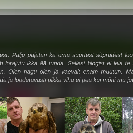
sest. Palju pajatan ka oma suurtest sõpradest l
b lorajutu ikka ää tunda. Sellest blogist ei leia te
an. Olen nagu olen ja vaevalt enam muutun. Ma e
a ja loodetavasti pikka viha ei pea kui mõni mu j