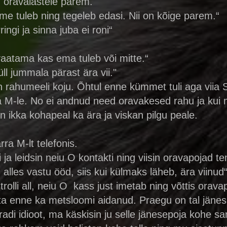
u oravalastele parem.
mme tuleb ning tegeleb edasi. Nii on kõige parem.“
ngi ja sinna juba ei roni“
aatama kas ema tuleb või mitte.“
ll jummala pärast ära vii."
n rahumeeli koju. Õhtul enne kümmet tuli aga viia 
rra M-le. No ei andnud need oravakesed rahu ja kui
äin ikka kohapeal ka ära ja viskan pilgu peale.
ra M-lt telefonis.
ja leidsin neiu O kontakti ning viisin oravapojad t
alles vastu ööd, siis kui külmaks läheb, ära viinud
trolli all, neiu O kass just imetab ning võttis orav
ta enne ka metsloomi aidanud. Praegu on tal jänes
 idioot, ma käskisin ju selle jänesepoja kohe s