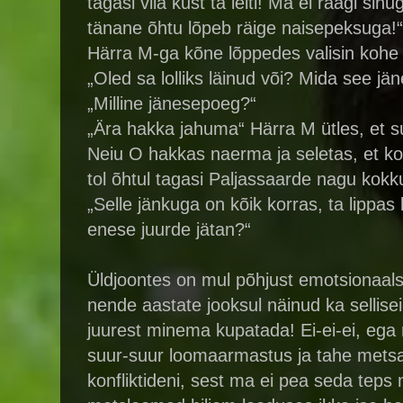
tagasi viia kust ta leiti! Ma ei räägi si
tänane õhtu lõpeb räige naisepeksuga!“
Härra M-ga kõne lõppedes valisin kohe
„Oled sa lolliks läinud või? Mida see j
„Milline jänesepoeg?“
„Ära hakka jahuma“ Härra M ütles, et s
Neiu O hakkas naerma ja seletas, et kod
tol õhtul tagasi Paljassaarde nagu kokk
„Selle jänkuga on kõik korras, ta lipp
enese juurde jätan?“
Üldjoontes on mul põhjust emotsionaalse
nende aastate jooksul näinud ka sellis
juurest minema kupatada! Ei-ei-ei, ega 
suur-suur loomaarmastus ja tahe mets
konfliktideni, sest ma ei pea seda teps