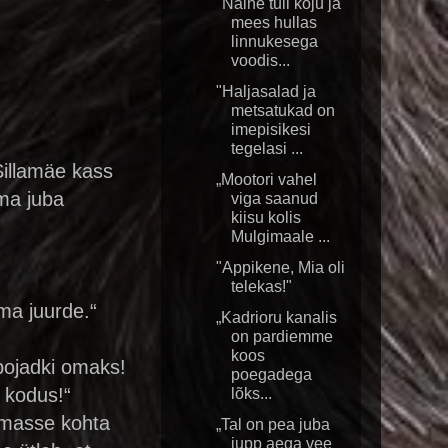
"Naine tuli koju ja
mees hullas
linnukesega
voodis...
"Haljasalad ja
metsatukad on
imepisikesi
tegelasi ...
Sillamäe kass
„Mootori vahel
 ma juba
viga saanud
kiisu kolis
Mulgimaale ...
"Appikene, Mia oli
telekas!"
ema juurde.“
„Kadrioru kanalis
“
on pardiemme
koos
apojadki omaks!
poegadega
 kodus!“
lõks...
amasse kohta
„Tal on pea juba
jupp aega vee