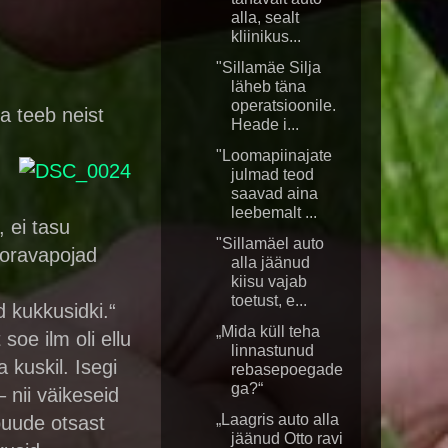
alla, sealt
kliinikus...
"Sillamäe Silja
läheb täna
operatsioonile.
ta teeb neist
Heade i...
"Loomapiinajate
julmad teod
saavad aina
leebemalt ...
, ei tasu
"Sillamäel auto
 oravapojad
alla jäänud
kiisu vajab
toetust, e...
d kukkusidki.“
„Mida küll teha
soe ilm oli ellu
linnastunud
 kuskil. Isegi
rebasepoegade
ga?“
 nii väikeseid
„Laagris auto alla
puude otsast
jäänud Otto ravi