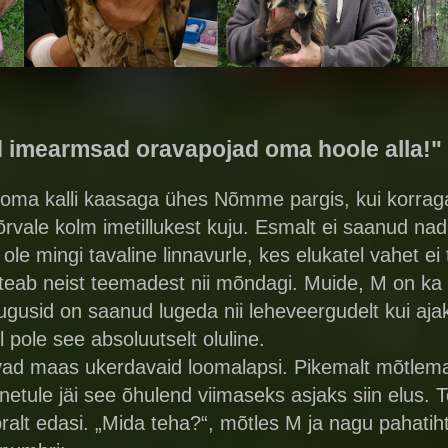
tud imearmsad oravapojad oma hoole alla!"
oma kalli kaasaga ühes Nõmme pargis, kui korrag
rvale kolm imetillukest kuju. Esmalt ei saanud nad
ole mingi tavaline linnavurle, kes elukatel vahet ei 
es teab neist teemadest nii mõndagi. Muide, M on 
ugusid on saanud lugeda nii leheveergudelt kui ajak
 pole see absoluutselt oluline.
d maas ukerdavaid loomalapsi. Pikemalt mõtlemata
tule jäi see õhulend viimaseks asjaks siin elus.
lt edasi. „Mida teha?“, mõtles M ja nagu pahatihti 