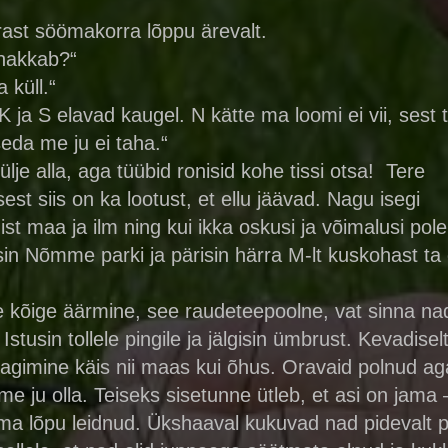
rast söömakorra lõppu ärevalt.
 hakkab?“
 küll.“
K ja S elavad kaugel. N kätte ma loomi ei vii, sest 
da me ju ei taha.“
e alla, aga tüübid ronisid kohe tissi otsa! Tere
sest siis on ka lootust, et ellu jäävad. Nagu isegi
st maa ja ilm ning kui ikka oskusi ja võimalusi pole
n Nõmme parki ja pärisin härra M-lt kuskohast ta
see kõige äärmine, see raudeteepoolne, vat sinna na
tusin tollele pingile ja jälgisin ümbrust. Kevadiselt 
gimine käis nii maas kui õhus. Oravaid polnud aga
me ju olla. Teiseks sisetunne ütleb, et asi on jama –
oma lõpu leidnud. Ükshaaval kukuvad nad pidevalt 