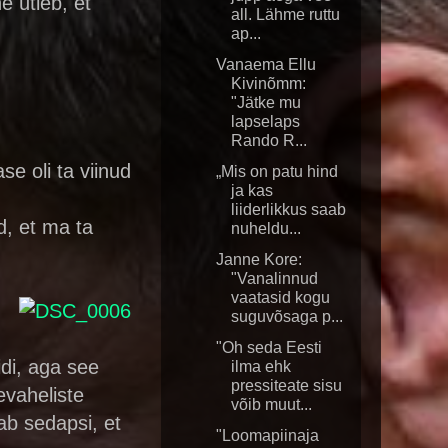
e ütleb, et
all. Lähme ruttu
ap...
Vanaema Ellu
Kivinõmm:
"Jätke mu
lapselaps
Rando R...
e oli ta viinud
„Mis on patu hind
ja kas
liiderlikkus saab
d, et ma ta
nuheldu...
Janne Kore:
"Vanalinnud
vaatasid kogu
suguvõsaga p...
"Oh seda Eesti
idi, aga see
ilma ehk
pressiteate sisu
vaheliste
võib muut...
ab sedapsi, et
"Loomapiinaja