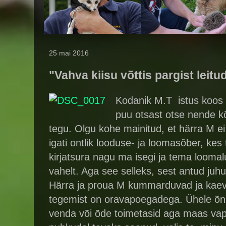
25 mai 2016
"Vahva kiisu võttis pargist lei
Kodanik M.T istus koos 
puu otsast otse nende kõ
tegu. Olgu kohe mainitud, et härra M ei 
igati ontlik looduse- ja loomasõber, k
kirjatsura nagu ma isegi ja tema loomal
vahelt. Aga see selleks, sest antud juhul
Härra ja proua M kummarduvad ja kaeva
tegemist on oravapoegadega. Ühele õnne
venda või õde toimetasid aga maas vapra