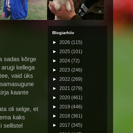
Blogiarhiiv
►
2026
(115)
►
2025
(101)
a sadas kõrge
►
2024
(72)
 arugi kellega
►
2023
(246)
tee, vaid üks
►
2022
(269)
ka samasugune
►
2021
(279)
irja kaante
►
2020
(461)
►
2019
(446)
 oli selge, et
►
2018
(361)
 Tema kaks
sellistel
►
2017
(345)