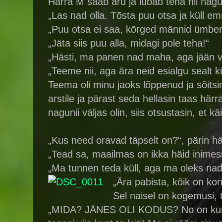
Härra M saab aru ja lubab teha nii nag
„Las nad olla. Tõsta puu otsa ja küll e
„Puu otsa ei saa, kõrged männid ümberri
„Jäta siis puu alla, midagi pole teha!“
„Hästi, ma panen nad maha, aga jään v
„Teeme nii, aga ära neid esialgu sealt kü
Teema oli minu jaoks lõppenud ja sõitsi
arstile ja pärast seda hellasin taas hä
nagunii väljas olin, siis otsustasin, et k
„Kus need oravad täpselt on?“, pärin här
„Tead sa, maailmas on ikka häid inimesi 
„Ma tunnen teda küll, aga ma oleks nad 
„Ära pabista, kõik on kon
Sel naisel on kogemusi, 
„MIDA? JÄNES OLI KODUS? No on kuradi